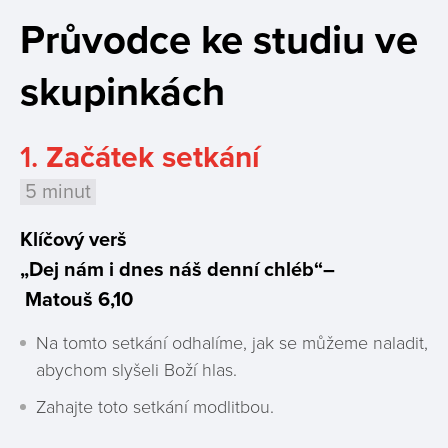
Průvodce ke studiu ve
skupinkách
1.
Začátek setkání
5 minut
Klíčový verš
„Dej nám i dnes náš denní chléb“–
Matouš 6,10
Na tomto setkání odhalíme, jak se můžeme naladit,
abychom slyšeli Boží hlas.
Zahajte toto setkání modlitbou.