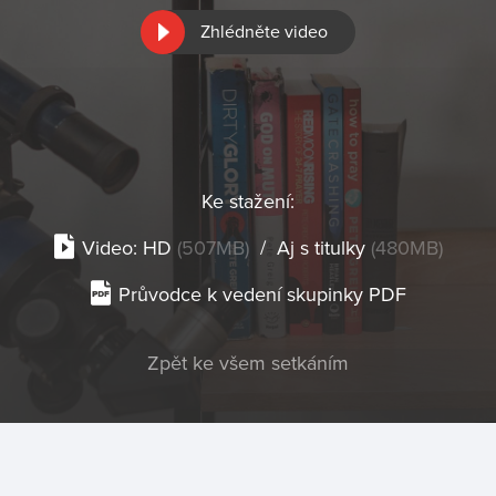
Zhlédněte video
Ke stažení:
Video:
HD
(507MB)
/
Aj s titulky
(480MB)
Průvodce k vedení skupinky PDF
Zpět ke všem setkáním