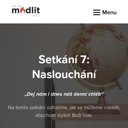
Menu
Setkání 7:
Naslouchání
„
Dej n
á
m i dnes n
áš
denn
í
chl
é
b
“
Na tomto setkání odhalíme, jak se můžeme naladit,
abychom slyšeli Boží hlas.