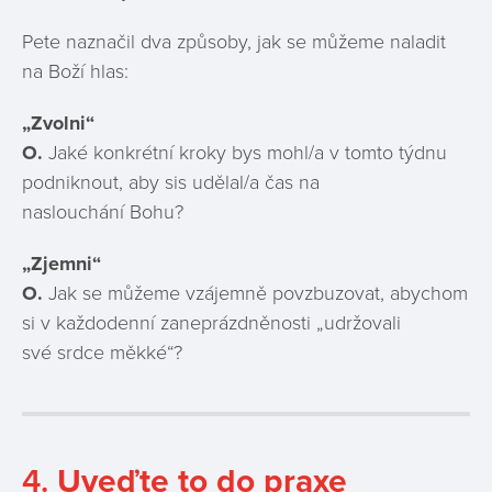
Pete naznačil dva způsoby, jak se můžeme naladit
na Boží hlas:
„Zvolni“
O
.
Jaké konkrétní kroky bys mohl/a v tomto týdnu
podniknout, aby sis udělal/a čas na
naslouchání Bohu?
„Zjemni“
O
.
Jak se můžeme vzájemně povzbuzovat, abychom
si v každodenní zaneprázdněnosti „udržovali
své srdce měkké“?
4.
Uveďte to do praxe