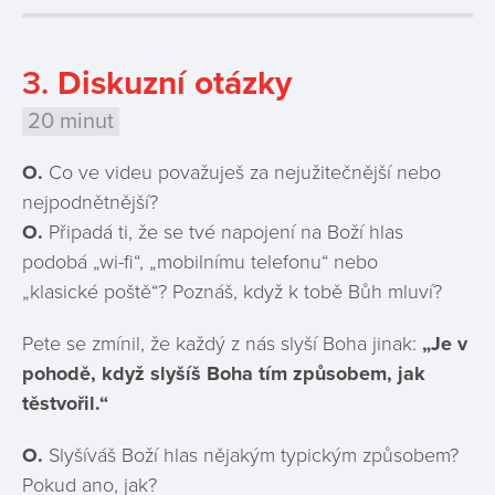
3.
Diskuzní otázky
20 minut
O.
Co ve videu považuješ za nejužitečnější nebo
nejpodnětnější?
O
.
Připadá ti, že se tvé napojení na Boží hlas
podobá „wi-fi“, „mobilnímu telefonu“ nebo
„klasické poště“? Poznáš, když k tobě Bůh mluví?
Pete se zmínil, že každý z nás slyší Boha jinak:
„Je v
pohodě, když slyšíš Boha tím způsobem, jak
těstvořil.“
O
.
Slyšíváš Boží hlas nějakým typickým způsobem?
Pokud ano, jak?