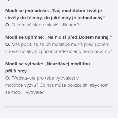
Modli se jednoduše: „Tvůj modlitební život je
skvělý
do té míry, do jaké míry je jednoduchý.“
O.
O čem většinou mluvíš s Bohem?
Modli se upřímně: „Na nic si před Bohem nehraj.“
O.
Máš pocit, že se při modlitbě musíš před Bohem
chovat nějakým způsobem? Proč ano nebo proč ne?
Modli se vytrvale: „Nevzdávej modlitbu
příliš brzy.“
O.
Představuje pro tebe vytrvalost v
modlitbě výzvu? Co nás může povzbudit, abychom
se modlili vytrvale?