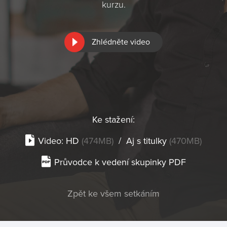
kurzu.
Zhlédněte video
Ke stažení:
Video:
HD
(474MB)
/
Aj s titulky
(470MB)
Průvodce k vedení skupinky PDF
Zpět ke všem setkáním