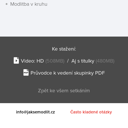
Modlitba v kruhu
Ke stažení:
Video:
HD
(508MB)
/
Aj s titulky
(480MB)
Průvodce k vedení skupinky PDF
Zpět ke všem setkáním
info@jaksemodlit.cz
Často kladené otázky