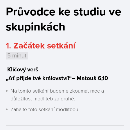
Průvodce ke studiu ve
skupinkách
1.
Začátek setkání
5 minut
Klíčový verš
„Ať přijde tvé království!“– Matouš 6,10
Na tomto setkání budeme zkoumat moc a
důležitost modliteb za druhé.
Zahajte toto setkání modlitbou.