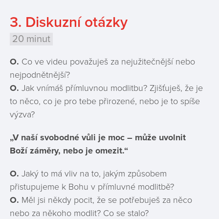
3. Diskuzní otázky
20 minut
O.
Co ve videu považuješ za nejužitečnější nebo
nejpodnětnější?
O.
Jak vnímáš přímluvnou modlitbu? Zjišťuješ, že je
to něco, co je pro tebe přirozené, nebo je to spíše
výzva?
„V naší svobodné vůli je moc – může uvolnit
Boží záměry, nebo je omezit.“
O.
Jaký to má vliv na to, jakým způsobem
přistupujeme k Bohu v přímluvné modlitbě?
O.
Měl jsi někdy pocit, že se potřebuješ za něco
nebo za někoho modlit? Co se stalo?