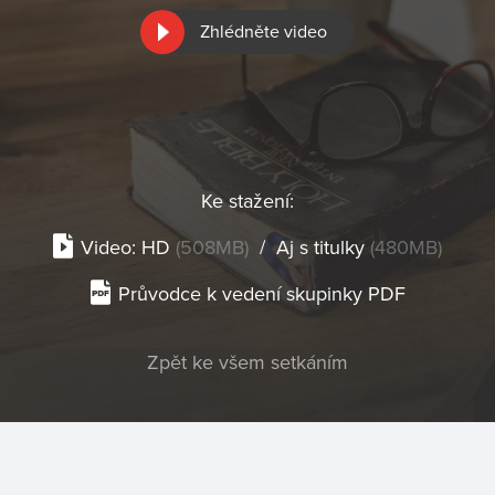
Zhlédněte video
Ke stažení:
Video:
HD
(508MB)
/
Aj s titulky
(480MB)
Průvodce k vedení skupinky PDF
Zpět ke všem setkáním