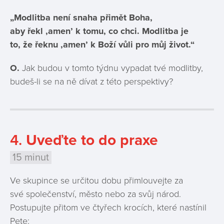
„Modlitba není snaha přimět Boha,
aby řekl ,amen’ k tomu, co chci. Modlitba je
to, že řeknu ,amen’ k Boží vůli pro můj život.“
O.
Jak budou v tomto týdnu vypadat tvé modlitby,
budeš-li se na ně dívat z této perspektivy?
4.
Uveďte to do praxe
15 minut
Ve skupince se určitou dobu přimlouvejte za
své společenství, město nebo za svůj národ.
Postupujte přitom ve čtyřech krocích, které nastínil
Pete: