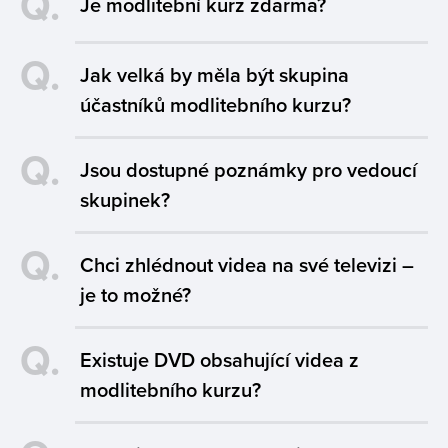
Q.
Je modlitební kurz zdarma?
Q.
Jak velká by měla být skupina
účastníků modlitebního kurzu?
Q.
Jsou dostupné poznámky pro vedoucí
skupinek?
Q.
Chci zhlédnout videa na své televizi –
je to možné?
Q.
Existuje DVD obsahující videa z
modlitebního kurzu?